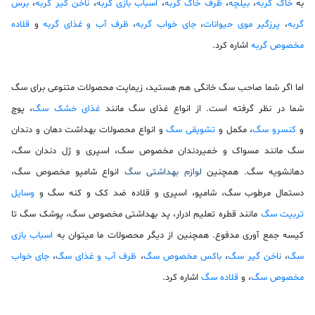
به
خاک گربه
،
بیلچه
،
ظرف خاک گربه
،
اسباب بازی گربه
،
ناخن گیر گربه
،
برس
گربه
،
پرزگیر موی حیوانات
،
جای خواب گربه
،
ظرف آب و غذای گربه
و
قلاده
مخصوص گربه
اشاره کرد.
اما اگر شما صاحب سگ خانگی هم هستید، زیماپت محصولات متنوعی برای سگ
شما در نظر گرفته است. از انواع غذای سگ مانند
غذای خشک سگ
، پوچ
و
کنسرو سگ
، مکمل و
تشویقی سگ
و انواع محصولات بهداشت دهان و دندان
سگ مانند مسواک و خمیردندان مخصوص سگ، اسپری و ژل دندان سگ،
دهانشویه سگ. همچنین
لوازم بهداشتی سگ
انواع
شامپو مخصوص سگ
،
دستمال مرطوب سگ
،
شامپو، اسپری و قلاده ضد کک و کنه سگ
و
وسایل
تربیت سگ
مانند
قطره تعلیم ادرار
،
پد بهداشتی مخصوص سگ
،
پوشک سگ
تا
کیسه جمع آوری مدفوع
. همچنین از دیگر محصولات ما میتوان به
اسباب بازی
سگ
،
ناخن گیر سگ
،
باکس مخصوص سگ
،
ظرف آب و غذای سگ
،
جای خواب
مخصوص سگ
، و
قلاده سگ
اشاره کرد.