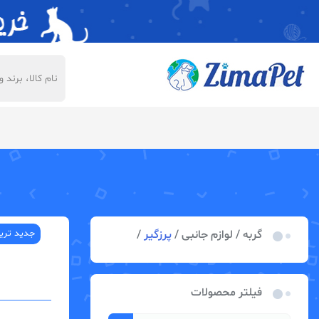
1---
صفحه اصلی
سگ
گربه
قوانین و مقررات
محصولات تخفیف دا
گربه / لوازم جانبی /
پرزگیر
/
جدید تری
فیلتر محصولات