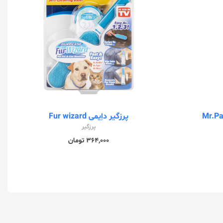
پرزگیر داِیمی Fur wizard
پرزگیر
364,000 تومان