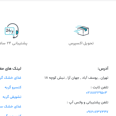
تحویل اکسپرس
پشتیبانی 24 ساعته
آدرس:
لینک های مف
تهران , یوسف آباد , جهان آرا , نبش کوچه 18
غذای خشک گرب
تلفن ثابت :
کنسرو گربه
02188229503
تشویقی گربه
تلفن پشتیبانی و واتس آپ :
غذای خشک س
09120737347