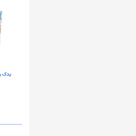
یدک رولی