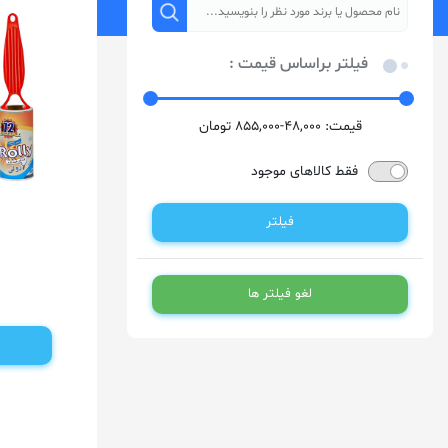
فیلتر براساس قیمت :
قیمت:
48,000-855,000
تومان
فقط کالاهای موجود
فیلتر
لغو فیلتر ها