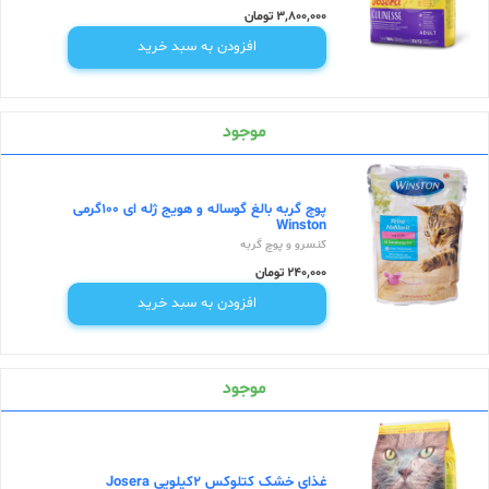
3,800,000 تومان
افزودن به سبد خرید
موجود
پوچ گربه بالغ گوساله و هویج ژله ای 100گرمی
Winston
کنسرو و پوچ گربه
240,000 تومان
افزودن به سبد خرید
موجود
غذای خشک کتلوکس 2کیلویی Josera