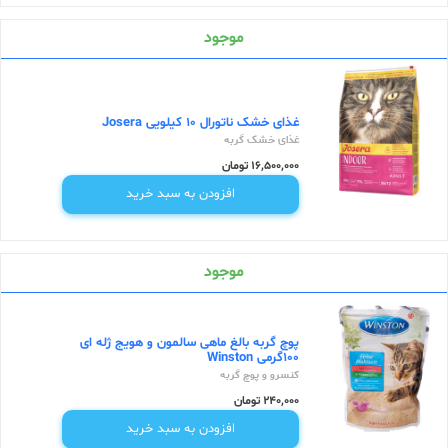
موجود
غذای خشک ناتورال 10 کیلویی Josera
غذای خشک گربه
16,500,000 تومان
افزودن به سبد خرید
موجود
پوچ گربه بالغ ماهی سالمون و هویج ژله ای
100گرمی Winston
کنسرو و پوچ گربه
240,000 تومان
افزودن به سبد خرید