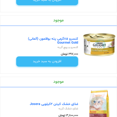
موجود
کنسرو 85گرمی پته بوقلمون (آلمانی)
Gourmet Gold
کنسرو و پوچ گربه
297,000 تومان
افزودن به سبد خرید
موجود
غذای خشک کیتن 2کیلویی Josera
غذای خشک گربه
3,800,000 تومان