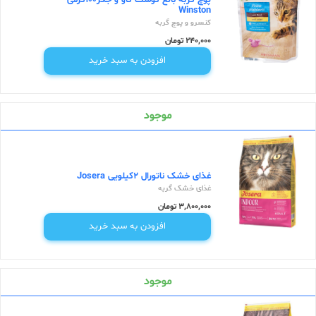
پوچ گربه بالغ گوشت گاو و جگر100گرمی
Winston
کنسرو و پوچ گربه
240,000 تومان
افزودن به سبد خرید
موجود
غذای خشک ناتورال 2کیلویی Josera
غذای خشک گربه
3,800,000 تومان
افزودن به سبد خرید
موجود