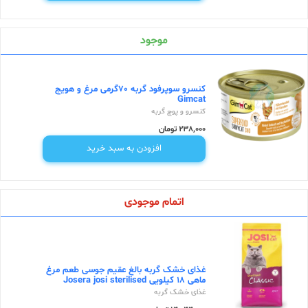
موجود
کنسرو سوپرفود گربه 70گرمی مرغ و هویج
Gimcat
کنسرو و پوچ گربه
238,000 تومان
افزودن به سبد خرید
اتمام موجودی
غذای خشک گربه بالغ عقیم جوسی طعم مرغ
ماهی 18 کیلویی Josera josi sterilised
غذای خشک گربه