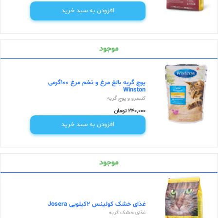
افزودن به سبد خرید
موجود
پوچ گربه بالغ مرغ و تخم مرغ 100گرمی
Winston
کنسرو و پوچ گربه
240,000 تومان
افزودن به سبد خرید
موجود
غذای خشک کولینس 2کیلویی Josera
غذای خشک گربه