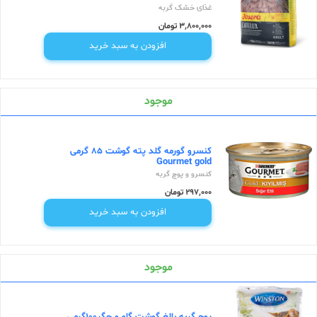
غذای خشک گربه
3,800,000 تومان
افزودن به سبد خرید
موجود
کنسرو گورمه گلد پته گوشت 85 گرمی
Gourmet gold
کنسرو و پوچ گربه
297,000 تومان
افزودن به سبد خرید
موجود