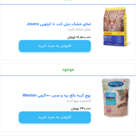
غذای خشک دیلی کت 10 کیلویی Josera
غذای خشک گربه
16,500,000 تومان
افزودن به سبد خرید
موجود
پوچ گربه بالغ بره و سس 100گرمی Winston
کنسرو و پوچ گربه
240,000 تومان
افزودن به سبد خرید