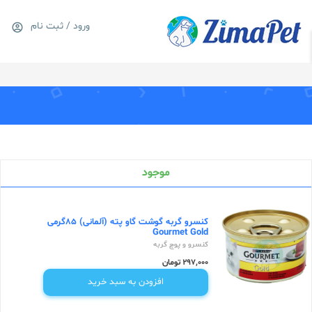
ورود / ثبت نام
0
سبد خرید
موجود
کنسرو گربه گوشت گاو پته (آلمانی) 85گرمی
Gourmet Gold
کنسرو و پوچ گربه
297,000 تومان
افزودن به سبد خرید