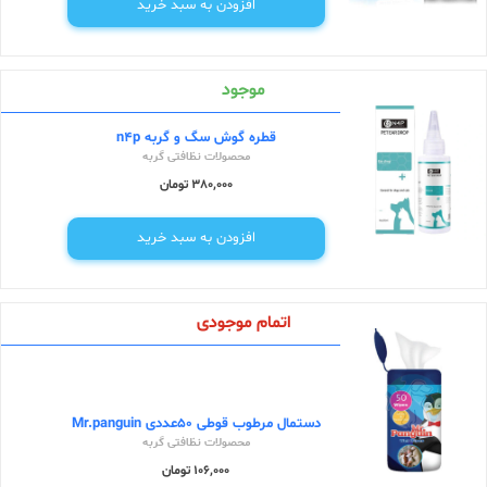
افزودن به سبد خرید
موجود
قطره گوش سگ و گربه n4p
محصولات نظافتی گربه
380,000 تومان
افزودن به سبد خرید
اتمام موجودی
دستمال مرطوب قوطی 50عددی Mr.panguin
محصولات نظافتی گربه
106,000 تومان