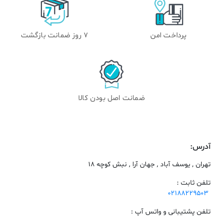
پرداخت امن
۷ روز ضمانت بازگشت
ضمانت اصل بودن کالا
آدرس:
تهران , یوسف آباد , جهان آرا , نبش کوچه 18
تلفن ثابت :
02188229503
تلفن پشتیبانی و واتس آپ :