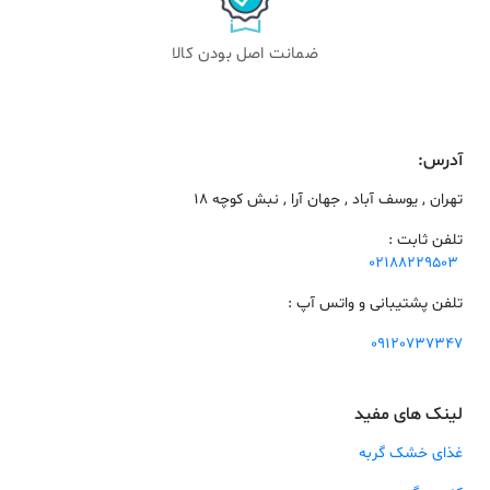
ضمانت اصل بودن کالا
آدرس:
تهران , یوسف آباد , جهان آرا , نبش کوچه 18
تلفن ثابت :
02188229503
تلفن پشتیبانی و واتس آپ :
09120737347
لینک های مفید
غذای خشک گربه