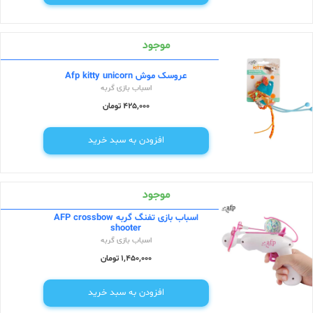
موجود
عروسک موش Afp kitty unicorn
اسباب بازی گربه
425,000 تومان
افزودن به سبد خرید
موجود
اسباب بازی تفنگ گربه AFP crossbow
shooter
اسباب بازی گربه
1,450,000 تومان
افزودن به سبد خرید