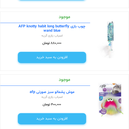
موجود
چوب بازی AFP knotty habit long butterfly
wand blue
اسباب بازی گربه
880,000 تومان
افزودن به سبد خرید
موجود
موش پشمالو سبز صورتی afp
اسباب بازی گربه
400,000 تومان
افزودن به سبد خرید