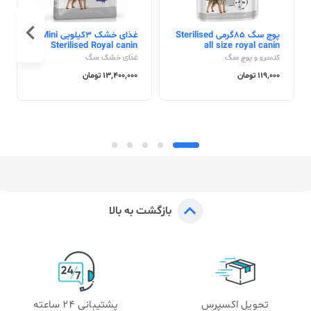
پوچ سگ 85گرمی Sterilised
غذای خشک 3کیلویی Mini
Sterilised Royal canin
all size royal canin
کنسرو و پوچ سگ
غذای خشک سگ
119,000 تومان
13,400,000 تومان
بازگشت به بالا
تحویل اکسپرس
پشتیبانی 24 ساعته