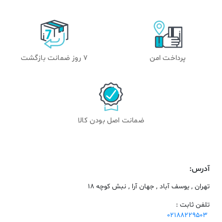
پرداخت امن
۷ روز ضمانت بازگشت
ضمانت اصل بودن کالا
آدرس:
تهران , یوسف آباد , جهان آرا , نبش کوچه 18
تلفن ثابت :
02188229503