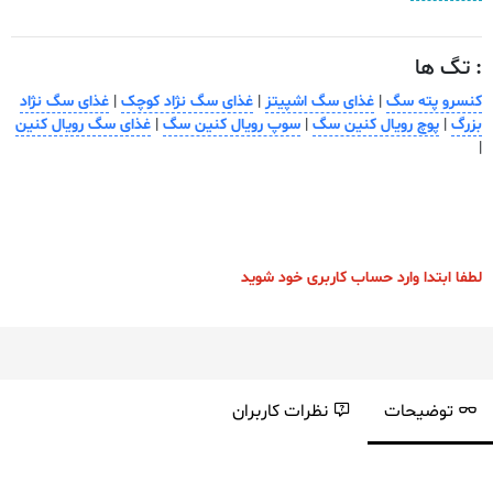
بافت :
پته(چرخ شده)
: تگ ها
کنسرو پته سگ
|
غذای سگ اشپیتز
|
غذای سگ نژاد کوچک
|
غذای سگ نژاد
بزرگ
|
پوچ رویال کنین سگ
|
سوپ رویال کنین سگ
|
غذای سگ رویال کنین
|
لطفا ابتدا وارد حساب کاربری خود شوید
توضیحات
نظرات کاربران