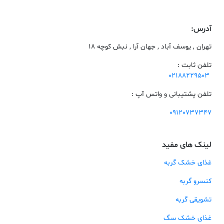
آدرس:
تهران , یوسف آباد , جهان آرا , نبش کوچه 18
تلفن ثابت :
02188229503
تلفن پشتیبانی و واتس آپ :
09120737347
لینک های مفید
غذای خشک گربه
کنسرو گربه
تشویقی گربه
غذای خشک سگ