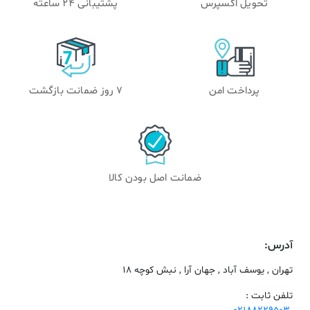
تحویل اکسپرس
پشتیبانی 24 ساعته
پرداخت امن
۷ روز ضمانت بازگشت
ضمانت اصل بودن کالا
آدرس:
تهران , یوسف آباد , جهان آرا , نبش کوچه 18
تلفن ثابت :