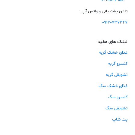
02188229503
تلفن پشتیبانی و واتس آپ :
09120737347
لینک های مفید
غذای خشک گربه
کنسرو گربه
تشویقی گربه
غذای خشک سگ
کنسرو سگ
تشویقی سگ
پت شاپ