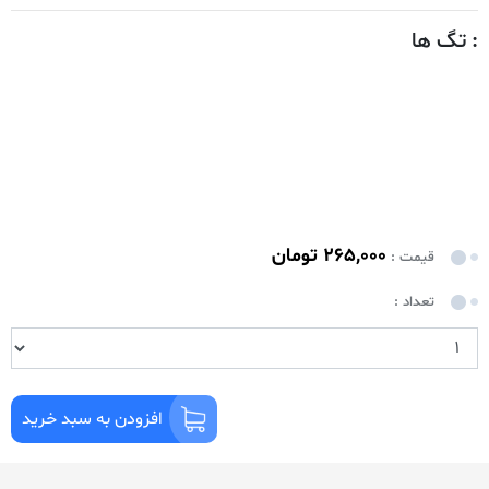
: تگ ها
265,000 تومان
قیمت :
تعداد :
افزودن به سبد خرید