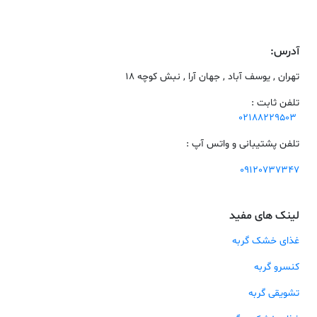
آدرس:
تهران , یوسف آباد , جهان آرا , نبش کوچه 18
تلفن ثابت :
02188229503
تلفن پشتیبانی و واتس آپ :
09120737347
لینک های مفید
غذای خشک گربه
کنسرو گربه
تشویقی گربه