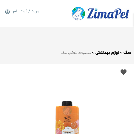
ورود / ثبت نام
0
سبد خرید
سگ > لوازم بهداشتی >
محصولات نظافتی سگ