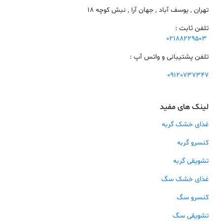
تهران , یوسف آباد , جهان آرا , نبش کوچه 18
تلفن ثابت :
02188229503
تلفن پشتیبانی و واتس آپ :
09120737347
لینک های مفید
غذای خشک گربه
کنسرو گربه
تشویقی گربه
غذای خشک سگ
کنسرو سگ
تشویقی سگ