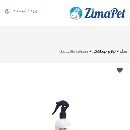
ورود / ثبت نام
0
سبد خرید
سگ > لوازم بهداشتی >
محصولات نظافتی سگ