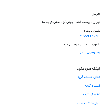
آدرس:
تهران , یوسف آباد , جهان آرا , نبش کوچه 18
تلفن ثابت :
02188229503
تلفن پشتیبانی و واتس آپ :
09120737347
لینک های مفید
غذای خشک گربه
کنسرو گربه
تشویقی گربه
غذای خشک سگ